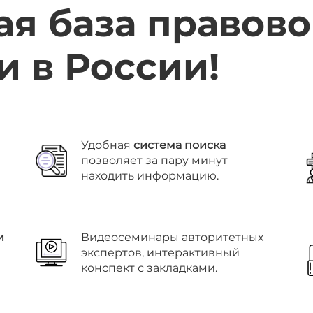
ая база правов
 в России!
Удобная
система поиска
позволяет за пару минут
находить информацию.
и
Видеосеминары авторитетных
экспертов, интерактивный
конспект с закладками.