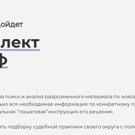
дойдет
лект
ф
на поиск и анализ разрозненного материала по новой
лько вся необходимая информация по конкретному 
уальная “пошаговая”инструкция его решения.
ить подборку судебной практики своего округа с по