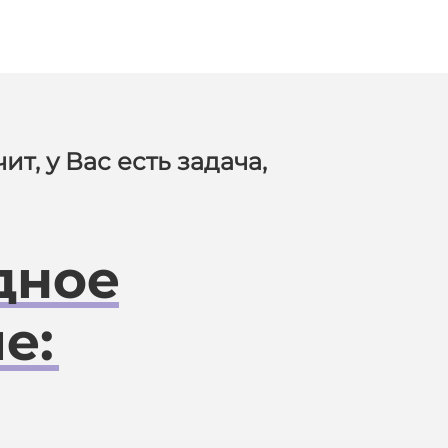
ит, у Вас есть задача,
дное
е: