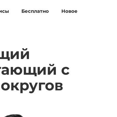
исы
Бесплатно
Новое
ющий
тающий с
 округов