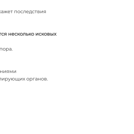
кажет последствия
тся несколько исковых
пора.
ениями
лирующих органов.