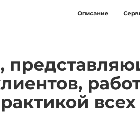
Описание
Серв
т, представля
лиентов, рабо
рактикой всех